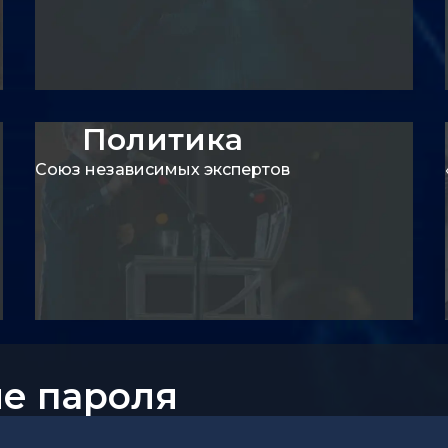
Политика
ы
О проекте
а
Сервисы
Союз независимых экспертов
Проекты
е пароля