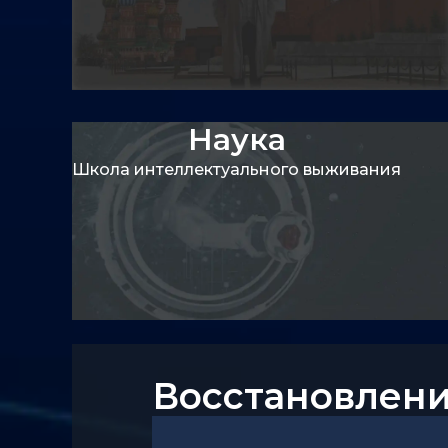
Наука
Регламент
проекте
Устав союз
оклады
Школа интеллектуального выживания
Статьи
Восстановлени