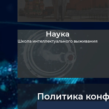
Наука
Регламент
проекте
Устав союз
оклады
Школа интеллектуального выживания
Статьи
Политика кон